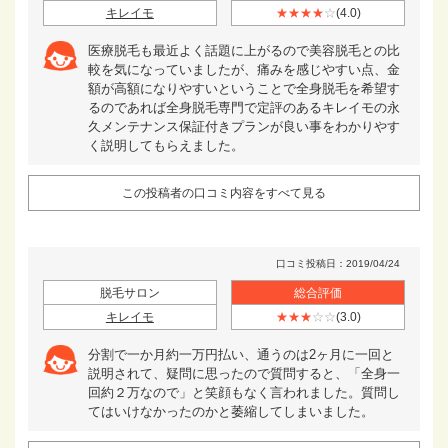
キレイモ
★★★★
☆
(4.0)
医療脱毛も最近よく話題に上がるので美容脱毛との比
較を気になっていましたが、痛みを感じやすい点、金
額が高額になりやすいということで全身脱毛を希望す
るのであれば全身脱毛専門で定評のあるキレイモの永
久メンテナンス保証付きプランが良い事をわかりやす
く説明してもらえました。
この投稿者の口コミ内容をすべて見る
口コミ投稿日：2019/04/24
脱毛サロン
総合評価
キレイモ
★★★
☆☆
(3.0)
分割で一か月約一万円払い、通うのは2ヶ月に一回と
説明されて、疑問に思ったので質問すると、「全身一
回約２万なので」と笑顔もなく言われました。質問し
てはいけなかったのかと萎縮してしまいました。